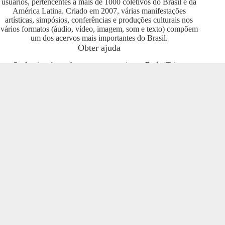
usuários, pertencentes a mais de 1000 coletivos do Brasil e da
América Latina. Criado em 2007, várias manifestações
artísticas, simpósios, conferências e produções culturais nos
vários formatos (áudio, vídeo, imagem, som e texto) compõem
um dos acervos mais importantes do Brasil.
Obter ajuda
Se deseja saber sobre como se engajar na Rede iTeia e
compartilhar seus conteúdos no portal, entre em contato com o
pessoal da Rede Nacional das Produtoras Culturais
Colaborativas, que tem diversas usuárias e pode oferecer
esclarecimentos sobre os usos possíveis. Entre no grupo do
Telegram e se envolva com o projeto
https://t.me/colaborativas
.
Participe
Para participar recomendamos a entrada no grupo do
Telegram da Rede Nacional das Produtoras Culturais
Colaborativas
https://t.me/colaborativas
lá você poderá obter
suporte e esclarecimentos sobre o iTeia
Veja também
Saiba mais sobre a Rede de Produtoras Culturais
Colaborativas, uma tecnologia social cujo os pilares são o uso
de softwares livres, a economia popular solidária e a