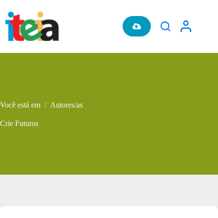
Pular
para
o
conteúdo
Você está em
/
Autores/as
Crie Futuros
Metadados