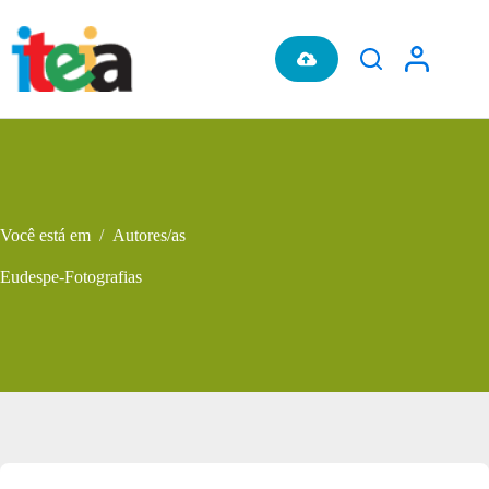
Pular
para
o
conteúdo
Você está em
/
Autores/as
Eudespe-Fotografias
Metadados