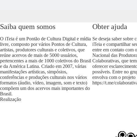
Saiba quem somos
Obter ajuda
O iTeia é um Pontão de Cultura Digital e mídia
Se deseja saber sobre 
livre, composto por vários Pontos de Cultura,
iTeia e compartilhar se
artistas, produtores culturais e coletivos, que
entre em contato com 
reúne acervos de mais de 5000 usuários,
Nacional das Produtora
pertencentes a mais de 1000 coletivos do Brasil
Colaborativas, que tem
e da América Latina. Criado em 2007, várias
oferecer esclareciment
manifestações artísticas, simpósios,
possíveis. Entre no gr
conferências e produções culturais nos vários
envolva com o projeto
formatos (áudio, vídeo, imagem, som e texto)
https://t.me/colaborativ
compõem um dos acervos mais importantes do
Brasil.
Realização