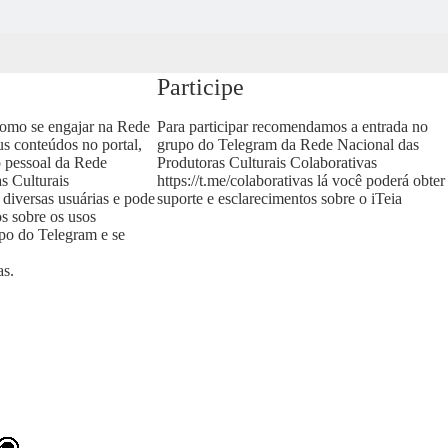
Participe
como se engajar na Rede
Para participar recomendamos a entrada no
us conteúdos no portal,
grupo do Telegram da Rede Nacional das
o pessoal da Rede
Produtoras Culturais Colaborativas
s Culturais
https://t.me/colaborativas
lá você poderá obter
 diversas usuárias e pode
suporte e esclarecimentos sobre o iTeia
os sobre os usos
upo do Telegram e se
as
.