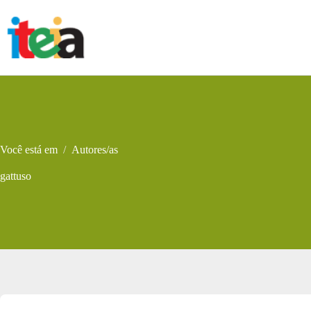
Pular
para
o
conteúdo
Você está em
/
Autores/as
gattuso
Metadados