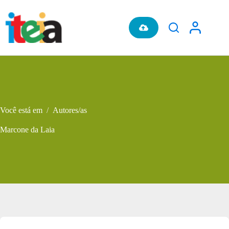
Pular
para
o
conteúdo
Você está em
/
Autores/as
Marcone da Laia
Metadados