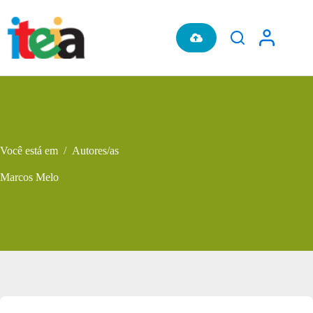
Pular
para
o
conteúdo
Você está em
/
Autores/as
Marcos Melo
Metadados