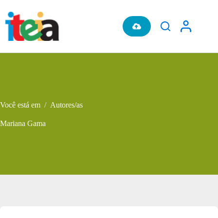
Pular
para
o
conteúdo
Você está em
/
Autores/as
Mariana Gama
Metadados