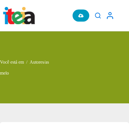
Pular
para
o
conteúdo
Você está em
/
Autores/as
melo
Metadados