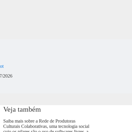
ot
7/2026
Veja também
Saiba mais sobre a Rede de Produtoras
Culturais Colaborativas, uma tecnologia social
cujo os pilares são o uso de softwares livres, a