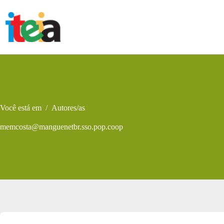
Pular
para
o
conteúdo
Você está em
/
Autores/as
memcosta@manguenetbr.sso.pop.coop
Metadados