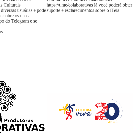
s Culturais
https://t.me/colaborativas
lá você poderá obter
 diversas usuárias e pode
suporte e esclarecimentos sobre o iTeia
os sobre os usos
upo do Telegram e se
as
.