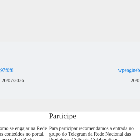
97f0f8
wpengineb
20/07/2026
20/0
Participe
como se engajar na Rede
Para participar recomendamos a entrada no
us conteúdos no portal,
grupo do Telegram da Rede Nacional das
o pessoal da Rede
Produtoras Culturais Colaborativas