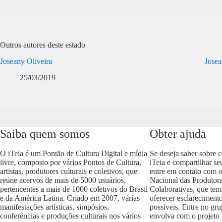
Outros autores deste estado
Joseany Oliveira
Josea
25/03/2019
Saiba quem somos
Obter ajuda
O iTeia é um Pontão de Cultura Digital e mídia
Se deseja saber sobre 
livre, composto por vários Pontos de Cultura,
iTeia e compartilhar se
artistas, produtores culturais e coletivos, que
entre em contato com 
reúne acervos de mais de 5000 usuários,
Nacional das Produtora
pertencentes a mais de 1000 coletivos do Brasil
Colaborativas, que tem
e da América Latina. Criado em 2007, várias
oferecer esclareciment
manifestações artísticas, simpósios,
possíveis. Entre no gr
conferências e produções culturais nos vários
envolva com o projeto