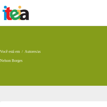
Pular
para
o
conteúdo
Você está em
/
Autores/as
Nelson Borges
Metadados