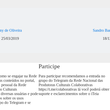
ny de Oliveira
Sandro Ba
25/03/2019
18/1
Participe
como se engajar na Rede
Para participar recomendamos a entrada no
us conteúdos no portal,
grupo do Telegram da Rede Nacional das
o pessoal da Rede
Produtoras Culturais Colaborativas
s Culturais
https://t.me/colaborativas
lá você poderá obter
 diversas usuárias e pode
suporte e esclarecimentos sobre o iTeia
os sobre os usos
upo do Telegram e se