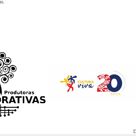
as
.
D