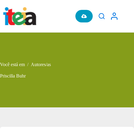
Pular
para
o
conteúdo
Você está em
/
Autores/as
Priscilla Buhr
Metadados