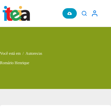
Pular
para
o
conteúdo
Você está em
/
Autores/as
Romário Henrique
Metadados