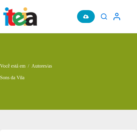
Pular
para
o
conteúdo
Você está em
/
Autores/as
Sons da Vila
Metadados