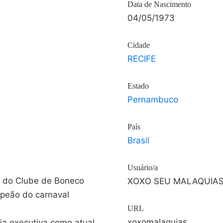
Data de Nascimento
04/05/1973
Cidade
RECIFE
Estado
Pernambuco
País
Brasil
Usuário/a
o do Clube de Boneco
XOXO SEU MALAQUIA
peão do carnaval
URL
xoxomalaquias
ia executiva como atual