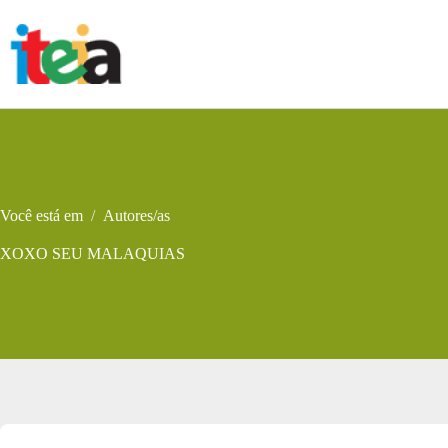
Pular
para
o
conteúdo
Você está em
/
Autores/as
XOXO SEU MALAQUIAS
Metadados