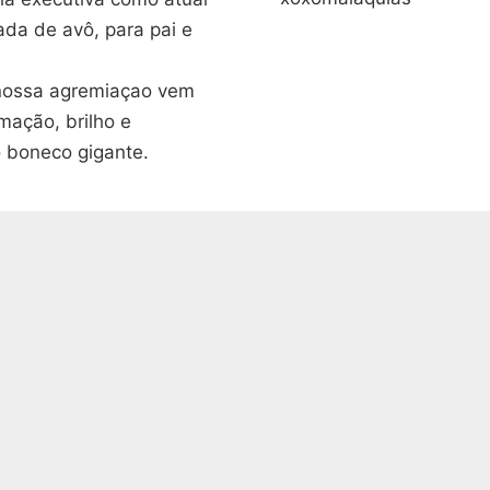
ada de avô, para pai e
 nossa agremiaçao vem
mação, brilho e
o boneco gigante.