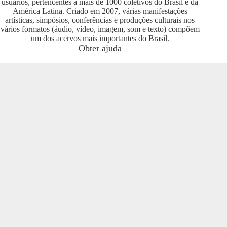
usuários, pertencentes a mais de 1000 coletivos do Brasil e da
América Latina. Criado em 2007, várias manifestações
artísticas, simpósios, conferências e produções culturais nos
vários formatos (áudio, vídeo, imagem, som e texto) compõem
um dos acervos mais importantes do Brasil.
Obter ajuda
Se deseja saber sobre como se engajar na Rede iTeia e
compartilhar seus conteúdos no portal, entre em contato com o
pessoal da Rede Nacional das Produtoras Culturais
Colaborativas, que tem diversas usuárias e pode oferecer
esclarecimentos sobre os usos possíveis. Entre no grupo do
Telegram e se envolva com o projeto
https://t.me/colaborativas
.
Participe
Para participar recomendamos a entrada no grupo do
Telegram da Rede Nacional das Produtoras Culturais
Colaborativas
https://t.me/colaborativas
lá você poderá obter
suporte e esclarecimentos sobre o iTeia
Veja também
Saiba mais sobre a Rede de Produtoras Culturais
Colaborativas, uma tecnologia social cujo os pilares são o uso
de softwares livres, a economia popular solidária e a