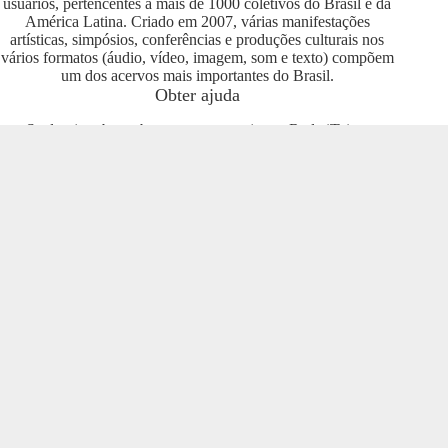
usuários, pertencentes a mais de 1000 coletivos do Brasil e da
América Latina. Criado em 2007, várias manifestações
artísticas, simpósios, conferências e produções culturais nos
vários formatos (áudio, vídeo, imagem, som e texto) compõem
um dos acervos mais importantes do Brasil.
Obter ajuda
Se deseja saber sobre como se engajar na Rede iTeia e
compartilhar seus conteúdos no portal, entre em contato com o
pessoal da Rede Nacional das Produtoras Culturais
Colaborativas, que tem diversas usuárias e pode oferecer
esclarecimentos sobre os usos possíveis. Entre no grupo do
Telegram e se envolva com o projeto
https://t.me/colaborativas
.
Participe
Para participar recomendamos a entrada no grupo do
Telegram da Rede Nacional das Produtoras Culturais
Colaborativas
https://t.me/colaborativas
lá você poderá obter
suporte e esclarecimentos sobre o iTeia
Veja também
Saiba mais sobre a Rede de Produtoras Culturais
Colaborativas, uma tecnologia social cujo os pilares são o uso
de softwares livres, a economia popular solidária e a