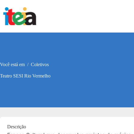
Pular
para
o
conteúdo
Você está em
/
Coletivos
Teatro SESI Rio Vermelho
Descrição