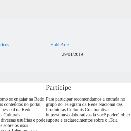
éricos
HabitArte
29/01/2019
Participe
como se engajar na Rede
Para participar recomendamos a entrada no
us conteúdos no portal,
grupo do Telegram da Rede Nacional das
o pessoal da Rede
Produtoras Culturais Colaborativas
s Culturais
https://t.me/colaborativas
lá você poderá obter
 diversas usuárias e pode
suporte e esclarecimentos sobre o iTeia
os sobre os usos
upo do Telegram e se