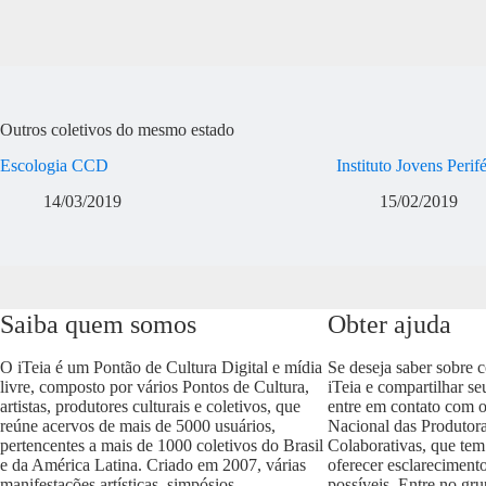
Outros coletivos do mesmo estado
Escologia CCD
Instituto Jovens Perif
14/03/2019
15/02/2019
Saiba quem somos
Obter ajuda
O iTeia é um Pontão de Cultura Digital e mídia
Se deseja saber sobre 
livre, composto por vários Pontos de Cultura,
iTeia e compartilhar se
artistas, produtores culturais e coletivos, que
entre em contato com 
reúne acervos de mais de 5000 usuários,
Nacional das Produtora
pertencentes a mais de 1000 coletivos do Brasil
Colaborativas, que tem
e da América Latina. Criado em 2007, várias
oferecer esclareciment
manifestações artísticas, simpósios,
possíveis. Entre no gr