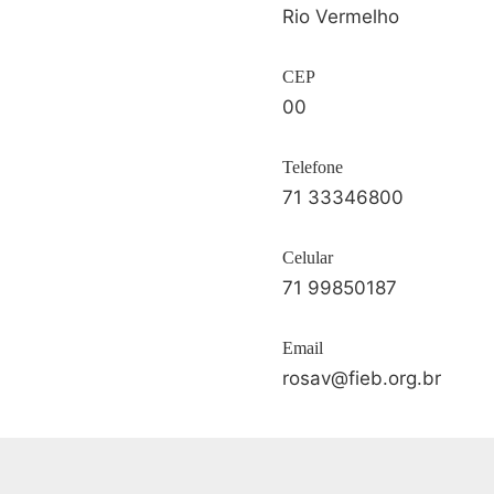
Rio Vermelho
CEP
00
Telefone
71 33346800
Celular
71 99850187
Email
rosav@fieb.org.br