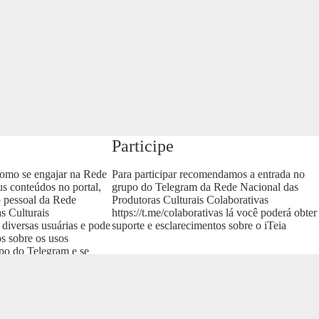
Participe
como se engajar na Rede
Para participar recomendamos a entrada no
us conteúdos no portal,
grupo do Telegram da Rede Nacional das
o pessoal da Rede
Produtoras Culturais Colaborativas
s Culturais
https://t.me/colaborativas
lá você poderá obter
 diversas usuárias e pode
suporte e esclarecimentos sobre o iTeia
os sobre os usos
upo do Telegram e se
as
.