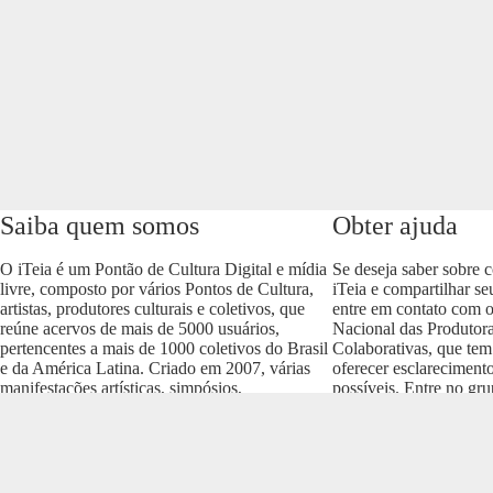
Saiba quem somos
Obter ajuda
O iTeia é um Pontão de Cultura Digital e mídia
Se deseja saber sobre 
livre, composto por vários Pontos de Cultura,
iTeia e compartilhar se
artistas, produtores culturais e coletivos, que
entre em contato com 
reúne acervos de mais de 5000 usuários,
Nacional das Produtora
pertencentes a mais de 1000 coletivos do Brasil
Colaborativas, que tem
e da América Latina. Criado em 2007, várias
oferecer esclareciment
manifestações artísticas, simpósios,
possíveis. Entre no gr
conferências e produções culturais nos vários
envolva com o projeto
formatos (áudio, vídeo, imagem, som e texto)
https://t.me/colaborativ
compõem um dos acervos mais importantes do
Brasil.
Realização