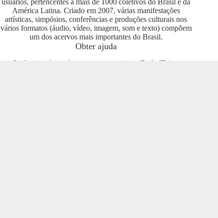
usuários, pertencentes a mais de 1000 coletivos do Brasil e da
América Latina. Criado em 2007, várias manifestações
artísticas, simpósios, conferências e produções culturais nos
vários formatos (áudio, vídeo, imagem, som e texto) compõem
um dos acervos mais importantes do Brasil.
Obter ajuda
Se deseja saber sobre como se engajar na Rede iTeia e
compartilhar seus conteúdos no portal, entre em contato com o
pessoal da Rede Nacional das Produtoras Culturais
Colaborativas, que tem diversas usuárias e pode oferecer
esclarecimentos sobre os usos possíveis. Entre no grupo do
Telegram e se envolva com o projeto
https://t.me/colaborativas
.
Participe
Para participar recomendamos a entrada no grupo do
Telegram da Rede Nacional das Produtoras Culturais
Colaborativas
https://t.me/colaborativas
lá você poderá obter
suporte e esclarecimentos sobre o iTeia
Veja também
Saiba mais sobre a Rede de Produtoras Culturais
Colaborativas, uma tecnologia social cujo os pilares são o uso
de softwares livres, a economia popular solidária e a