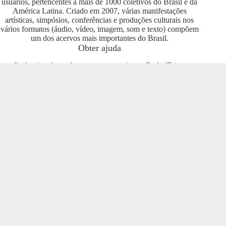
usuários, pertencentes a mais de 1000 coletivos do Brasil e da
América Latina. Criado em 2007, várias manifestações
artísticas, simpósios, conferências e produções culturais nos
vários formatos (áudio, vídeo, imagem, som e texto) compõem
um dos acervos mais importantes do Brasil.
Obter ajuda
Se deseja saber sobre como se engajar na Rede iTeia e
compartilhar seus conteúdos no portal, entre em contato com o
pessoal da Rede Nacional das Produtoras Culturais
Colaborativas, que tem diversas usuárias e pode oferecer
esclarecimentos sobre os usos possíveis. Entre no grupo do
Telegram e se envolva com o projeto
https://t.me/colaborativas
.
Participe
Para participar recomendamos a entrada no grupo do
Telegram da Rede Nacional das Produtoras Culturais
Colaborativas
https://t.me/colaborativas
lá você poderá obter
suporte e esclarecimentos sobre o iTeia
Veja também
Saiba mais sobre a Rede de Produtoras Culturais
Colaborativas, uma tecnologia social cujo os pilares são o uso
de softwares livres, a economia popular solidária e a