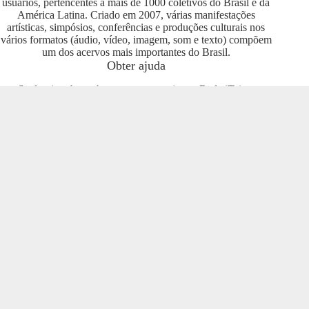
usuários, pertencentes a mais de 1000 coletivos do Brasil e da
América Latina. Criado em 2007, várias manifestações
artísticas, simpósios, conferências e produções culturais nos
vários formatos (áudio, vídeo, imagem, som e texto) compõem
um dos acervos mais importantes do Brasil.
Obter ajuda
Se deseja saber sobre como se engajar na Rede iTeia e
compartilhar seus conteúdos no portal, entre em contato com o
pessoal da Rede Nacional das Produtoras Culturais
Colaborativas, que tem diversas usuárias e pode oferecer
esclarecimentos sobre os usos possíveis. Entre no grupo do
Telegram e se envolva com o projeto
https://t.me/colaborativas
.
Participe
Para participar recomendamos a entrada no grupo do
Telegram da Rede Nacional das Produtoras Culturais
Colaborativas
https://t.me/colaborativas
lá você poderá obter
suporte e esclarecimentos sobre o iTeia
Veja também
Saiba mais sobre a Rede de Produtoras Culturais
Colaborativas, uma tecnologia social cujo os pilares são o uso
de softwares livres, a economia popular solidária e a