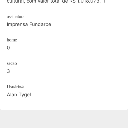
cultural, com valor total de R$ 1.018.073,11
assinatura
Imprensa Fundarpe
home
0
secao
3
Usuário/a
Alan Tygel