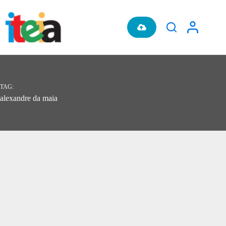
Pular
para
o
conteúdo
TAG
alexandre da maia