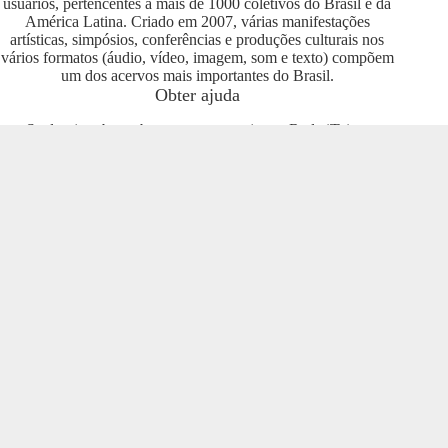
usuários, pertencentes a mais de 1000 coletivos do Brasil e da
América Latina. Criado em 2007, várias manifestações
artísticas, simpósios, conferências e produções culturais nos
vários formatos (áudio, vídeo, imagem, som e texto) compõem
um dos acervos mais importantes do Brasil.
Obter ajuda
Se deseja saber sobre como se engajar na Rede iTeia e
compartilhar seus conteúdos no portal, entre em contato com o
pessoal da Rede Nacional das Produtoras Culturais
Colaborativas, que tem diversas usuárias e pode oferecer
esclarecimentos sobre os usos possíveis. Entre no grupo do
Telegram e se envolva com o projeto
https://t.me/colaborativas
.
Participe
Para participar recomendamos a entrada no grupo do
Telegram da Rede Nacional das Produtoras Culturais
Colaborativas
https://t.me/colaborativas
lá você poderá obter
suporte e esclarecimentos sobre o iTeia
Veja também
Saiba mais sobre a Rede de Produtoras Culturais
Colaborativas, uma tecnologia social cujo os pilares são o uso
de softwares livres, a economia popular solidária e a