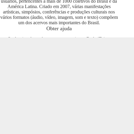
usuários, pertencentes a mais de 1000 coletivos do Brasil e da
América Latina. Criado em 2007, várias manifestações
artísticas, simpósios, conferências e produções culturais nos
vários formatos (áudio, vídeo, imagem, som e texto) compõem
um dos acervos mais importantes do Brasil.
Obter ajuda
Se deseja saber sobre como se engajar na Rede iTeia e
compartilhar seus conteúdos no portal, entre em contato com o
pessoal da Rede Nacional das Produtoras Culturais
Colaborativas, que tem diversas usuárias e pode oferecer
esclarecimentos sobre os usos possíveis. Entre no grupo do
Telegram e se envolva com o projeto
https://t.me/colaborativas
.
Participe
Para participar recomendamos a entrada no grupo do
Telegram da Rede Nacional das Produtoras Culturais
Colaborativas
https://t.me/colaborativas
lá você poderá obter
suporte e esclarecimentos sobre o iTeia
Veja também
Saiba mais sobre a Rede de Produtoras Culturais
Colaborativas, uma tecnologia social cujo os pilares são o uso
de softwares livres, a economia popular solidária e a