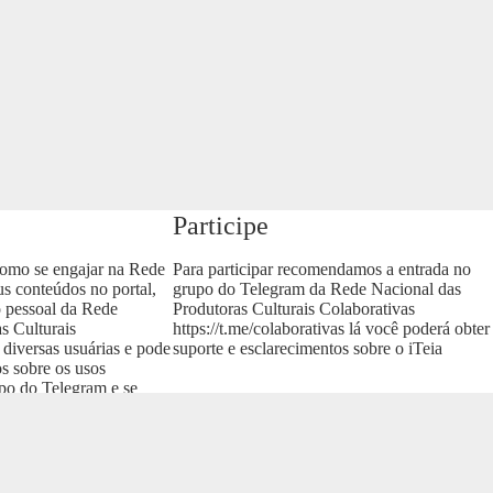
Participe
como se engajar na Rede
Para participar recomendamos a entrada no
us conteúdos no portal,
grupo do Telegram da Rede Nacional das
o pessoal da Rede
Produtoras Culturais Colaborativas
s Culturais
https://t.me/colaborativas
lá você poderá obter
 diversas usuárias e pode
suporte e esclarecimentos sobre o iTeia
os sobre os usos
upo do Telegram e se
as
.