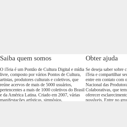
Saiba quem somos
Obter ajuda
O iTeia é um Pontão de Cultura Digital e mídia
Se deseja saber sobre 
livre, composto por vários Pontos de Cultura,
iTeia e compartilhar se
artistas, produtores culturais e coletivos, que
entre em contato com 
reúne acervos de mais de 5000 usuários,
Nacional das Produtora
pertencentes a mais de 1000 coletivos do Brasil
Colaborativas, que tem
e da América Latina. Criado em 2007, várias
oferecer esclareciment
manifestações artísticas, simpósios,
possíveis. Entre no gr
conferências e produções culturais nos vários
envolva com o projeto
formatos (áudio, vídeo, imagem, som e texto)
https://t.me/colaborativ
compõem um dos acervos mais importantes do
Brasil.
Realização