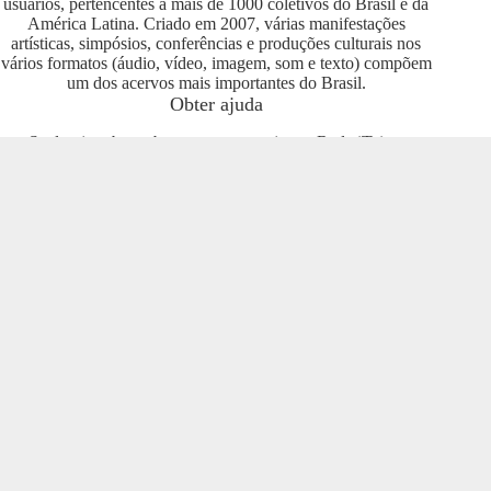
usuários, pertencentes a mais de 1000 coletivos do Brasil e da
América Latina. Criado em 2007, várias manifestações
artísticas, simpósios, conferências e produções culturais nos
vários formatos (áudio, vídeo, imagem, som e texto) compõem
um dos acervos mais importantes do Brasil.
Obter ajuda
Se deseja saber sobre como se engajar na Rede iTeia e
compartilhar seus conteúdos no portal, entre em contato com o
pessoal da Rede Nacional das Produtoras Culturais
Colaborativas, que tem diversas usuárias e pode oferecer
esclarecimentos sobre os usos possíveis. Entre no grupo do
Telegram e se envolva com o projeto
https://t.me/colaborativas
.
Participe
Para participar recomendamos a entrada no grupo do
Telegram da Rede Nacional das Produtoras Culturais
Colaborativas
https://t.me/colaborativas
lá você poderá obter
suporte e esclarecimentos sobre o iTeia
Veja também
Saiba mais sobre a Rede de Produtoras Culturais
Colaborativas, uma tecnologia social cujo os pilares são o uso
de softwares livres, a economia popular solidária e a