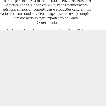
usuários, pertencentes a mais de 1000 coletivos do Brasil e da
América Latina. Criado em 2007, várias manifestações
artísticas, simpósios, conferências e produções culturais nos
vários formatos (áudio, vídeo, imagem, som e texto) compõem
um dos acervos mais importantes do Brasil.
Obter ajuda
Se deseja saber sobre como se engajar na Rede iTeia e
compartilhar seus conteúdos no portal, entre em contato com o
pessoal da Rede Nacional das Produtoras Culturais
Colaborativas, que tem diversas usuárias e pode oferecer
esclarecimentos sobre os usos possíveis. Entre no grupo do
Telegram e se envolva com o projeto
https://t.me/colaborativas
.
Participe
Para participar recomendamos a entrada no grupo do
Telegram da Rede Nacional das Produtoras Culturais
Colaborativas
https://t.me/colaborativas
lá você poderá obter
suporte e esclarecimentos sobre o iTeia
Veja também
Saiba mais sobre a Rede de Produtoras Culturais
Colaborativas, uma tecnologia social cujo os pilares são o uso
de softwares livres, a economia popular solidária e a