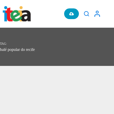
Pular
para
o
conteúdo
TAG
balé popular do recife