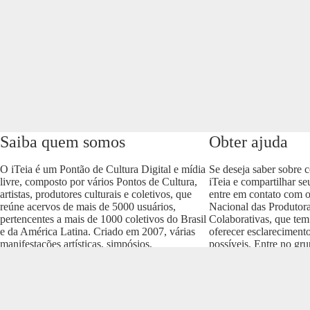
Saiba quem somos
Obter ajuda
O iTeia é um Pontão de Cultura Digital e mídia
Se deseja saber sobre 
livre, composto por vários Pontos de Cultura,
iTeia e compartilhar se
artistas, produtores culturais e coletivos, que
entre em contato com 
reúne acervos de mais de 5000 usuários,
Nacional das Produtora
pertencentes a mais de 1000 coletivos do Brasil
Colaborativas, que tem
e da América Latina. Criado em 2007, várias
oferecer esclareciment
manifestações artísticas, simpósios,
possíveis. Entre no gr
conferências e produções culturais nos vários
envolva com o projeto
formatos (áudio, vídeo, imagem, som e texto)
https://t.me/colaborativ
compõem um dos acervos mais importantes do
Brasil.
Realização