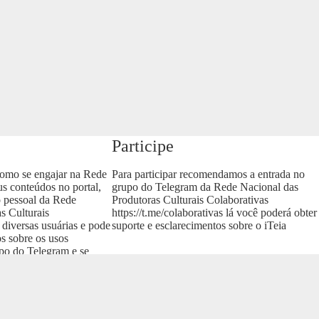
Participe
como se engajar na Rede
Para participar recomendamos a entrada no
us conteúdos no portal,
grupo do Telegram da Rede Nacional das
o pessoal da Rede
Produtoras Culturais Colaborativas
s Culturais
https://t.me/colaborativas
lá você poderá obter
 diversas usuárias e pode
suporte e esclarecimentos sobre o iTeia
os sobre os usos
upo do Telegram e se
as
.