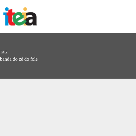
Pular
para
o
conteúdo
TAG
banda do zé do fole