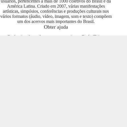
usuários, pertencentes a mais de 1000 coletivos do Brasil e da
América Latina. Criado em 2007, várias manifestações
artísticas, simpósios, conferências e produções culturais nos
vários formatos (áudio, vídeo, imagem, som e texto) compõem
um dos acervos mais importantes do Brasil.
Obter ajuda
Se deseja saber sobre como se engajar na Rede iTeia e
compartilhar seus conteúdos no portal, entre em contato com o
pessoal da Rede Nacional das Produtoras Culturais
Colaborativas, que tem diversas usuárias e pode oferecer
esclarecimentos sobre os usos possíveis. Entre no grupo do
Telegram e se envolva com o projeto
https://t.me/colaborativas
.
Participe
Para participar recomendamos a entrada no grupo do
Telegram da Rede Nacional das Produtoras Culturais
Colaborativas
https://t.me/colaborativas
lá você poderá obter
suporte e esclarecimentos sobre o iTeia
Veja também
Saiba mais sobre a Rede de Produtoras Culturais
Colaborativas, uma tecnologia social cujo os pilares são o uso
de softwares livres, a economia popular solidária e a