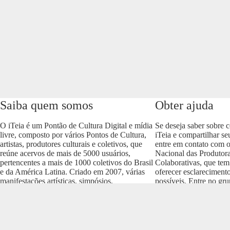
Saiba quem somos
Obter ajuda
O iTeia é um Pontão de Cultura Digital e mídia
Se deseja saber sobre 
livre, composto por vários Pontos de Cultura,
iTeia e compartilhar se
artistas, produtores culturais e coletivos, que
entre em contato com 
reúne acervos de mais de 5000 usuários,
Nacional das Produtora
pertencentes a mais de 1000 coletivos do Brasil
Colaborativas, que tem
e da América Latina. Criado em 2007, várias
oferecer esclareciment
manifestações artísticas, simpósios,
possíveis. Entre no gr
conferências e produções culturais nos vários
envolva com o projeto
formatos (áudio, vídeo, imagem, som e texto)
https://t.me/colaborativ
compõem um dos acervos mais importantes do
Brasil.
Realização