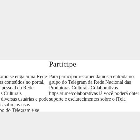
Participe
como se engajar na Rede
Para participar recomendamos a entrada no
us conteúdos no portal,
grupo do Telegram da Rede Nacional das
o pessoal da Rede
Produtoras Culturais Colaborativas
s Culturais
https://t.me/colaborativas
lá você poderá obter
 diversas usuárias e pode
suporte e esclarecimentos sobre o iTeia
os sobre os usos
upo do Telegram e se
as
.