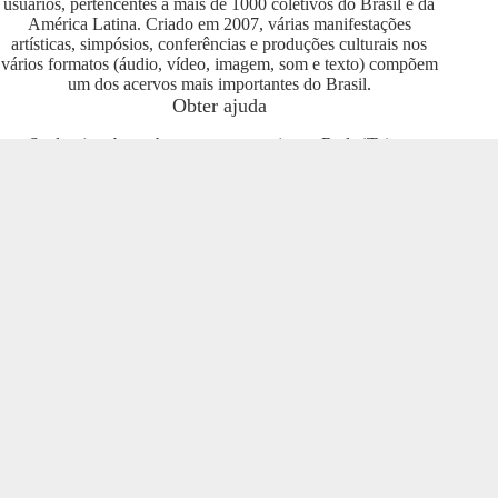
usuários, pertencentes a mais de 1000 coletivos do Brasil e da
América Latina. Criado em 2007, várias manifestações
artísticas, simpósios, conferências e produções culturais nos
vários formatos (áudio, vídeo, imagem, som e texto) compõem
um dos acervos mais importantes do Brasil.
Obter ajuda
Se deseja saber sobre como se engajar na Rede iTeia e
compartilhar seus conteúdos no portal, entre em contato com o
pessoal da Rede Nacional das Produtoras Culturais
Colaborativas, que tem diversas usuárias e pode oferecer
esclarecimentos sobre os usos possíveis. Entre no grupo do
Telegram e se envolva com o projeto
https://t.me/colaborativas
.
Participe
Para participar recomendamos a entrada no grupo do
Telegram da Rede Nacional das Produtoras Culturais
Colaborativas
https://t.me/colaborativas
lá você poderá obter
suporte e esclarecimentos sobre o iTeia
Veja também
Saiba mais sobre a Rede de Produtoras Culturais
Colaborativas, uma tecnologia social cujo os pilares são o uso
de softwares livres, a economia popular solidária e a