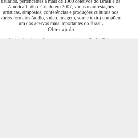
usuários, pertencentes a mais de 1000 coletivos do Brasil e da
América Latina. Criado em 2007, várias manifestações
artísticas, simpósios, conferências e produções culturais nos
vários formatos (áudio, vídeo, imagem, som e texto) compõem
um dos acervos mais importantes do Brasil.
Obter ajuda
Se deseja saber sobre como se engajar na Rede iTeia e
compartilhar seus conteúdos no portal, entre em contato com o
pessoal da Rede Nacional das Produtoras Culturais
Colaborativas, que tem diversas usuárias e pode oferecer
esclarecimentos sobre os usos possíveis. Entre no grupo do
Telegram e se envolva com o projeto
https://t.me/colaborativas
.
Participe
Para participar recomendamos a entrada no grupo do
Telegram da Rede Nacional das Produtoras Culturais
Colaborativas
https://t.me/colaborativas
lá você poderá obter
suporte e esclarecimentos sobre o iTeia
Veja também
Saiba mais sobre a Rede de Produtoras Culturais
Colaborativas, uma tecnologia social cujo os pilares são o uso
de softwares livres, a economia popular solidária e a