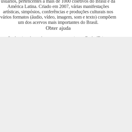
usuários, pertencentes a mais de 1000 coletivos do Brasil e da
América Latina. Criado em 2007, várias manifestações
artísticas, simpósios, conferências e produções culturais nos
vários formatos (áudio, vídeo, imagem, som e texto) compõem
um dos acervos mais importantes do Brasil.
Obter ajuda
Se deseja saber sobre como se engajar na Rede iTeia e
compartilhar seus conteúdos no portal, entre em contato com o
pessoal da Rede Nacional das Produtoras Culturais
Colaborativas, que tem diversas usuárias e pode oferecer
esclarecimentos sobre os usos possíveis. Entre no grupo do
Telegram e se envolva com o projeto
https://t.me/colaborativas
.
Participe
Para participar recomendamos a entrada no grupo do
Telegram da Rede Nacional das Produtoras Culturais
Colaborativas
https://t.me/colaborativas
lá você poderá obter
suporte e esclarecimentos sobre o iTeia
Veja também
Saiba mais sobre a Rede de Produtoras Culturais
Colaborativas, uma tecnologia social cujo os pilares são o uso
de softwares livres, a economia popular solidária e a