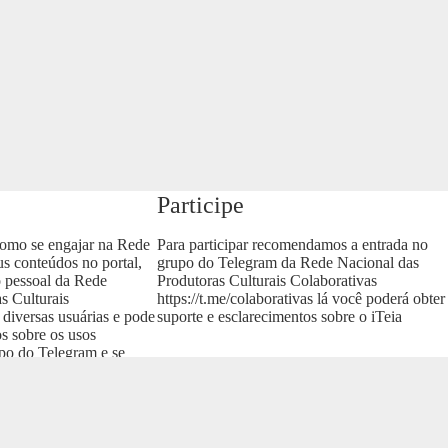
Participe
como se engajar na Rede
Para participar recomendamos a entrada no
us conteúdos no portal,
grupo do Telegram da Rede Nacional das
o pessoal da Rede
Produtoras Culturais Colaborativas
s Culturais
https://t.me/colaborativas
lá você poderá obter
 diversas usuárias e pode
suporte e esclarecimentos sobre o iTeia
os sobre os usos
upo do Telegram e se
as
.