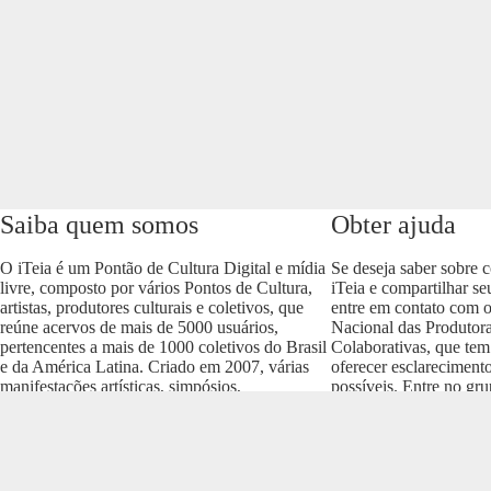
Saiba quem somos
Obter ajuda
O iTeia é um Pontão de Cultura Digital e mídia
Se deseja saber sobre 
livre, composto por vários Pontos de Cultura,
iTeia e compartilhar se
artistas, produtores culturais e coletivos, que
entre em contato com 
reúne acervos de mais de 5000 usuários,
Nacional das Produtora
pertencentes a mais de 1000 coletivos do Brasil
Colaborativas, que tem
e da América Latina. Criado em 2007, várias
oferecer esclareciment
manifestações artísticas, simpósios,
possíveis. Entre no gr
conferências e produções culturais nos vários
envolva com o projeto
formatos (áudio, vídeo, imagem, som e texto)
https://t.me/colaborativ
compõem um dos acervos mais importantes do
Brasil.
Realização