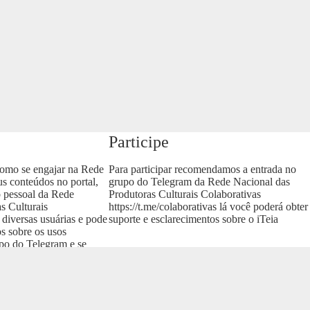
Participe
como se engajar na Rede
Para participar recomendamos a entrada no
us conteúdos no portal,
grupo do Telegram da Rede Nacional das
o pessoal da Rede
Produtoras Culturais Colaborativas
s Culturais
https://t.me/colaborativas
lá você poderá obter
 diversas usuárias e pode
suporte e esclarecimentos sobre o iTeia
os sobre os usos
upo do Telegram e se
as
.