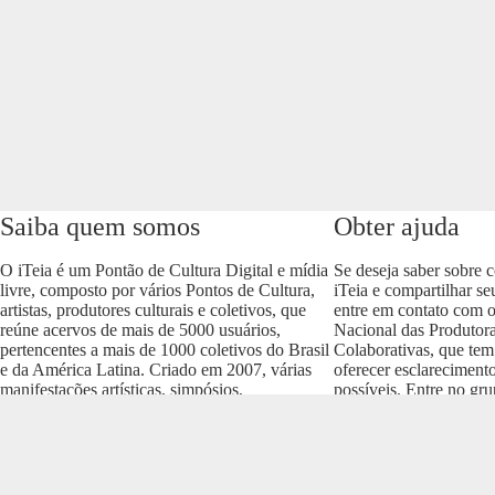
Saiba quem somos
Obter ajuda
O iTeia é um Pontão de Cultura Digital e mídia
Se deseja saber sobre 
livre, composto por vários Pontos de Cultura,
iTeia e compartilhar se
artistas, produtores culturais e coletivos, que
entre em contato com 
reúne acervos de mais de 5000 usuários,
Nacional das Produtora
pertencentes a mais de 1000 coletivos do Brasil
Colaborativas, que tem
e da América Latina. Criado em 2007, várias
oferecer esclareciment
manifestações artísticas, simpósios,
possíveis. Entre no gr
conferências e produções culturais nos vários
envolva com o projeto
formatos (áudio, vídeo, imagem, som e texto)
https://t.me/colaborativ
compõem um dos acervos mais importantes do
Brasil.
Realização