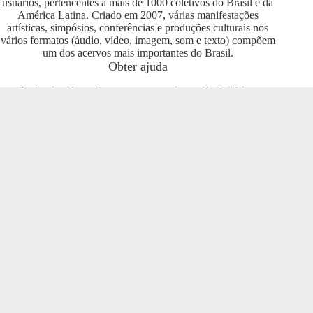
usuários, pertencentes a mais de 1000 coletivos do Brasil e da
América Latina. Criado em 2007, várias manifestações
artísticas, simpósios, conferências e produções culturais nos
vários formatos (áudio, vídeo, imagem, som e texto) compõem
um dos acervos mais importantes do Brasil.
Obter ajuda
Se deseja saber sobre como se engajar na Rede iTeia e
compartilhar seus conteúdos no portal, entre em contato com o
pessoal da Rede Nacional das Produtoras Culturais
Colaborativas, que tem diversas usuárias e pode oferecer
esclarecimentos sobre os usos possíveis. Entre no grupo do
Telegram e se envolva com o projeto
https://t.me/colaborativas
.
Participe
Para participar recomendamos a entrada no grupo do
Telegram da Rede Nacional das Produtoras Culturais
Colaborativas
https://t.me/colaborativas
lá você poderá obter
suporte e esclarecimentos sobre o iTeia
Veja também
Saiba mais sobre a Rede de Produtoras Culturais
Colaborativas, uma tecnologia social cujo os pilares são o uso
de softwares livres, a economia popular solidária e a