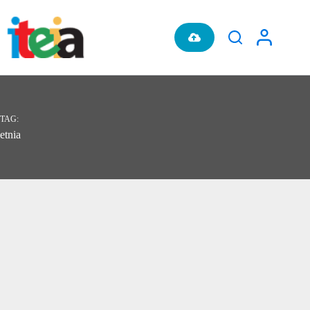
Pular
para
o
conteúdo
TAG
etnia