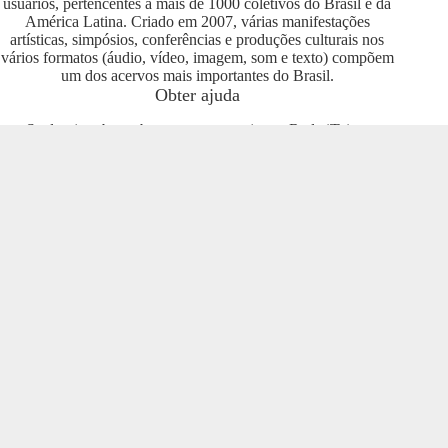
usuários, pertencentes a mais de 1000 coletivos do Brasil e da
América Latina. Criado em 2007, várias manifestações
artísticas, simpósios, conferências e produções culturais nos
vários formatos (áudio, vídeo, imagem, som e texto) compõem
um dos acervos mais importantes do Brasil.
Obter ajuda
Se deseja saber sobre como se engajar na Rede iTeia e
compartilhar seus conteúdos no portal, entre em contato com o
pessoal da Rede Nacional das Produtoras Culturais
Colaborativas, que tem diversas usuárias e pode oferecer
esclarecimentos sobre os usos possíveis. Entre no grupo do
Telegram e se envolva com o projeto
https://t.me/colaborativas
.
Participe
Para participar recomendamos a entrada no grupo do
Telegram da Rede Nacional das Produtoras Culturais
Colaborativas
https://t.me/colaborativas
lá você poderá obter
suporte e esclarecimentos sobre o iTeia
Veja também
Saiba mais sobre a Rede de Produtoras Culturais
Colaborativas, uma tecnologia social cujo os pilares são o uso
de softwares livres, a economia popular solidária e a