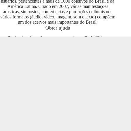
usuários, pertencentes a mais de 1000 coletivos do Brasil e da
América Latina. Criado em 2007, várias manifestações
artísticas, simpósios, conferências e produções culturais nos
vários formatos (áudio, vídeo, imagem, som e texto) compõem
um dos acervos mais importantes do Brasil.
Obter ajuda
Se deseja saber sobre como se engajar na Rede iTeia e
compartilhar seus conteúdos no portal, entre em contato com o
pessoal da Rede Nacional das Produtoras Culturais
Colaborativas, que tem diversas usuárias e pode oferecer
esclarecimentos sobre os usos possíveis. Entre no grupo do
Telegram e se envolva com o projeto
https://t.me/colaborativas
.
Participe
Para participar recomendamos a entrada no grupo do
Telegram da Rede Nacional das Produtoras Culturais
Colaborativas
https://t.me/colaborativas
lá você poderá obter
suporte e esclarecimentos sobre o iTeia
Veja também
Saiba mais sobre a Rede de Produtoras Culturais
Colaborativas, uma tecnologia social cujo os pilares são o uso
de softwares livres, a economia popular solidária e a