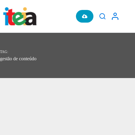
Pular
para
o
conteúdo
TAG
gestão de conteúdo