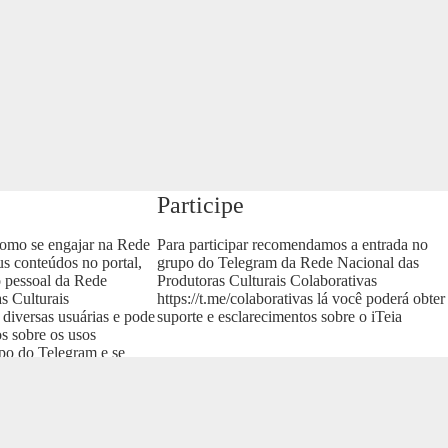
Participe
como se engajar na Rede
Para participar recomendamos a entrada no
us conteúdos no portal,
grupo do Telegram da Rede Nacional das
o pessoal da Rede
Produtoras Culturais Colaborativas
s Culturais
https://t.me/colaborativas
lá você poderá obter
 diversas usuárias e pode
suporte e esclarecimentos sobre o iTeia
os sobre os usos
upo do Telegram e se
as
.