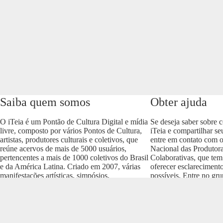
Saiba quem somos
Obter ajuda
O iTeia é um Pontão de Cultura Digital e mídia
Se deseja saber sobre 
livre, composto por vários Pontos de Cultura,
iTeia e compartilhar se
artistas, produtores culturais e coletivos, que
entre em contato com 
reúne acervos de mais de 5000 usuários,
Nacional das Produtora
pertencentes a mais de 1000 coletivos do Brasil
Colaborativas, que tem
e da América Latina. Criado em 2007, várias
oferecer esclareciment
manifestações artísticas, simpósios,
possíveis. Entre no gr
conferências e produções culturais nos vários
envolva com o projeto
formatos (áudio, vídeo, imagem, som e texto)
https://t.me/colaborativ
compõem um dos acervos mais importantes do
Brasil.
Realização