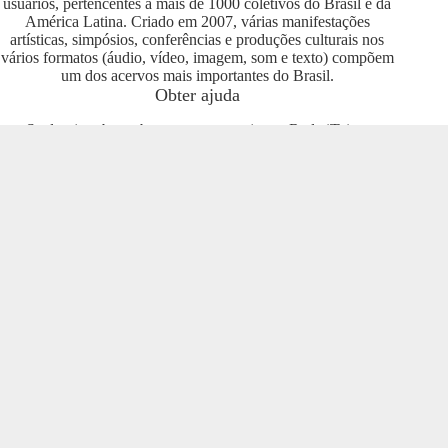
usuários, pertencentes a mais de 1000 coletivos do Brasil e da
América Latina. Criado em 2007, várias manifestações
artísticas, simpósios, conferências e produções culturais nos
vários formatos (áudio, vídeo, imagem, som e texto) compõem
um dos acervos mais importantes do Brasil.
Obter ajuda
Se deseja saber sobre como se engajar na Rede iTeia e
compartilhar seus conteúdos no portal, entre em contato com o
pessoal da Rede Nacional das Produtoras Culturais
Colaborativas, que tem diversas usuárias e pode oferecer
esclarecimentos sobre os usos possíveis. Entre no grupo do
Telegram e se envolva com o projeto
https://t.me/colaborativas
.
Participe
Para participar recomendamos a entrada no grupo do
Telegram da Rede Nacional das Produtoras Culturais
Colaborativas
https://t.me/colaborativas
lá você poderá obter
suporte e esclarecimentos sobre o iTeia
Veja também
Saiba mais sobre a Rede de Produtoras Culturais
Colaborativas, uma tecnologia social cujo os pilares são o uso
de softwares livres, a economia popular solidária e a