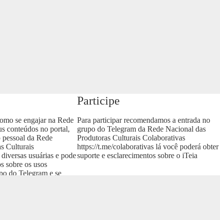
Participe
como se engajar na Rede
Para participar recomendamos a entrada no
us conteúdos no portal,
grupo do Telegram da Rede Nacional das
o pessoal da Rede
Produtoras Culturais Colaborativas
s Culturais
https://t.me/colaborativas
lá você poderá obter
 diversas usuárias e pode
suporte e esclarecimentos sobre o iTeia
os sobre os usos
upo do Telegram e se
as
.