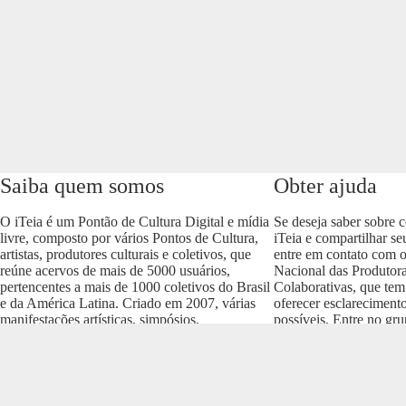
Saiba quem somos
Obter ajuda
O iTeia é um Pontão de Cultura Digital e mídia
Se deseja saber sobre 
livre, composto por vários Pontos de Cultura,
iTeia e compartilhar se
artistas, produtores culturais e coletivos, que
entre em contato com 
reúne acervos de mais de 5000 usuários,
Nacional das Produtora
pertencentes a mais de 1000 coletivos do Brasil
Colaborativas, que tem
e da América Latina. Criado em 2007, várias
oferecer esclareciment
manifestações artísticas, simpósios,
possíveis. Entre no gr
conferências e produções culturais nos vários
envolva com o projeto
formatos (áudio, vídeo, imagem, som e texto)
https://t.me/colaborativ
compõem um dos acervos mais importantes do
Brasil.
Realização