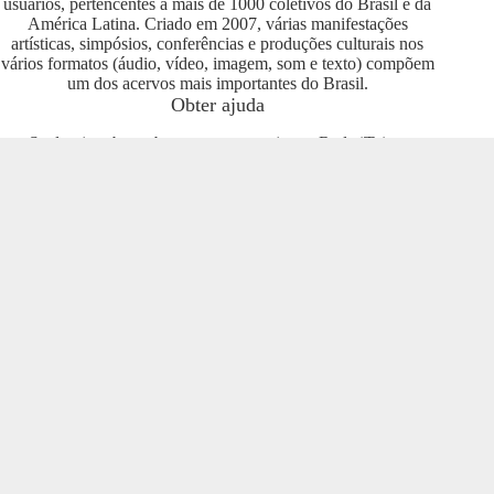
usuários, pertencentes a mais de 1000 coletivos do Brasil e da
América Latina. Criado em 2007, várias manifestações
artísticas, simpósios, conferências e produções culturais nos
vários formatos (áudio, vídeo, imagem, som e texto) compõem
um dos acervos mais importantes do Brasil.
Obter ajuda
Se deseja saber sobre como se engajar na Rede iTeia e
compartilhar seus conteúdos no portal, entre em contato com o
pessoal da Rede Nacional das Produtoras Culturais
Colaborativas, que tem diversas usuárias e pode oferecer
esclarecimentos sobre os usos possíveis. Entre no grupo do
Telegram e se envolva com o projeto
https://t.me/colaborativas
.
Participe
Para participar recomendamos a entrada no grupo do
Telegram da Rede Nacional das Produtoras Culturais
Colaborativas
https://t.me/colaborativas
lá você poderá obter
suporte e esclarecimentos sobre o iTeia
Veja também
Saiba mais sobre a Rede de Produtoras Culturais
Colaborativas, uma tecnologia social cujo os pilares são o uso
de softwares livres, a economia popular solidária e a