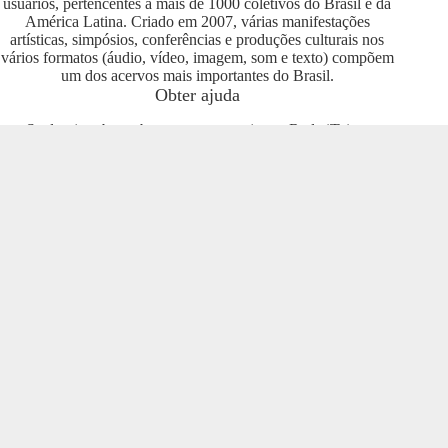
usuários, pertencentes a mais de 1000 coletivos do Brasil e da
América Latina. Criado em 2007, várias manifestações
artísticas, simpósios, conferências e produções culturais nos
vários formatos (áudio, vídeo, imagem, som e texto) compõem
um dos acervos mais importantes do Brasil.
Obter ajuda
Se deseja saber sobre como se engajar na Rede iTeia e
compartilhar seus conteúdos no portal, entre em contato com o
pessoal da Rede Nacional das Produtoras Culturais
Colaborativas, que tem diversas usuárias e pode oferecer
esclarecimentos sobre os usos possíveis. Entre no grupo do
Telegram e se envolva com o projeto
https://t.me/colaborativas
.
Participe
Para participar recomendamos a entrada no grupo do
Telegram da Rede Nacional das Produtoras Culturais
Colaborativas
https://t.me/colaborativas
lá você poderá obter
suporte e esclarecimentos sobre o iTeia
Veja também
Saiba mais sobre a Rede de Produtoras Culturais
Colaborativas, uma tecnologia social cujo os pilares são o uso
de softwares livres, a economia popular solidária e a