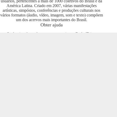
usuários, pertencentes a mais de 1000 coletivos do Brasil e da
América Latina. Criado em 2007, várias manifestações
artísticas, simpósios, conferências e produções culturais nos
vários formatos (áudio, vídeo, imagem, som e texto) compõem
um dos acervos mais importantes do Brasil.
Obter ajuda
Se deseja saber sobre como se engajar na Rede iTeia e
compartilhar seus conteúdos no portal, entre em contato com o
pessoal da Rede Nacional das Produtoras Culturais
Colaborativas, que tem diversas usuárias e pode oferecer
esclarecimentos sobre os usos possíveis. Entre no grupo do
Telegram e se envolva com o projeto
https://t.me/colaborativas
.
Participe
Para participar recomendamos a entrada no grupo do
Telegram da Rede Nacional das Produtoras Culturais
Colaborativas
https://t.me/colaborativas
lá você poderá obter
suporte e esclarecimentos sobre o iTeia
Veja também
Saiba mais sobre a Rede de Produtoras Culturais
Colaborativas, uma tecnologia social cujo os pilares são o uso
de softwares livres, a economia popular solidária e a