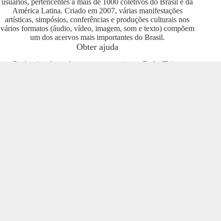
usuários, pertencentes a mais de 1000 coletivos do Brasil e da
América Latina. Criado em 2007, várias manifestações
artísticas, simpósios, conferências e produções culturais nos
vários formatos (áudio, vídeo, imagem, som e texto) compõem
um dos acervos mais importantes do Brasil.
Obter ajuda
Se deseja saber sobre como se engajar na Rede iTeia e
compartilhar seus conteúdos no portal, entre em contato com o
pessoal da Rede Nacional das Produtoras Culturais
Colaborativas, que tem diversas usuárias e pode oferecer
esclarecimentos sobre os usos possíveis. Entre no grupo do
Telegram e se envolva com o projeto
https://t.me/colaborativas
.
Participe
Para participar recomendamos a entrada no grupo do
Telegram da Rede Nacional das Produtoras Culturais
Colaborativas
https://t.me/colaborativas
lá você poderá obter
suporte e esclarecimentos sobre o iTeia
Veja também
Saiba mais sobre a Rede de Produtoras Culturais
Colaborativas, uma tecnologia social cujo os pilares são o uso
de softwares livres, a economia popular solidária e a