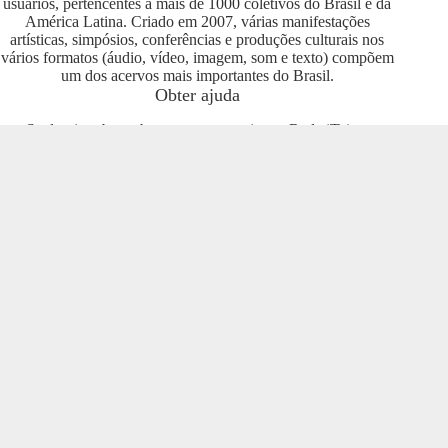
usuários, pertencentes a mais de 1000 coletivos do Brasil e da
América Latina. Criado em 2007, várias manifestações
artísticas, simpósios, conferências e produções culturais nos
vários formatos (áudio, vídeo, imagem, som e texto) compõem
um dos acervos mais importantes do Brasil.
Obter ajuda
Se deseja saber sobre como se engajar na Rede iTeia e
compartilhar seus conteúdos no portal, entre em contato com o
pessoal da Rede Nacional das Produtoras Culturais
Colaborativas, que tem diversas usuárias e pode oferecer
esclarecimentos sobre os usos possíveis. Entre no grupo do
Telegram e se envolva com o projeto
https://t.me/colaborativas
.
Participe
Para participar recomendamos a entrada no grupo do
Telegram da Rede Nacional das Produtoras Culturais
Colaborativas
https://t.me/colaborativas
lá você poderá obter
suporte e esclarecimentos sobre o iTeia
Veja também
Saiba mais sobre a Rede de Produtoras Culturais
Colaborativas, uma tecnologia social cujo os pilares são o uso
de softwares livres, a economia popular solidária e a