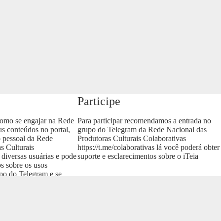
Participe
como se engajar na Rede
Para participar recomendamos a entrada no
us conteúdos no portal,
grupo do Telegram da Rede Nacional das
o pessoal da Rede
Produtoras Culturais Colaborativas
s Culturais
https://t.me/colaborativas
lá você poderá obter
 diversas usuárias e pode
suporte e esclarecimentos sobre o iTeia
os sobre os usos
upo do Telegram e se
as
.