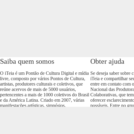
Saiba quem somos
Obter ajuda
O iTeia é um Pontão de Cultura Digital e mídia
Se deseja saber sobre 
livre, composto por vários Pontos de Cultura,
iTeia e compartilhar se
artistas, produtores culturais e coletivos, que
entre em contato com 
reúne acervos de mais de 5000 usuários,
Nacional das Produtora
pertencentes a mais de 1000 coletivos do Brasil
Colaborativas, que tem
e da América Latina. Criado em 2007, várias
oferecer esclareciment
manifestações artísticas, simpósios,
possíveis. Entre no gr
conferências e produções culturais nos vários
envolva com o projeto
formatos (áudio, vídeo, imagem, som e texto)
https://t.me/colaborativ
compõem um dos acervos mais importantes do
Brasil.
Realização