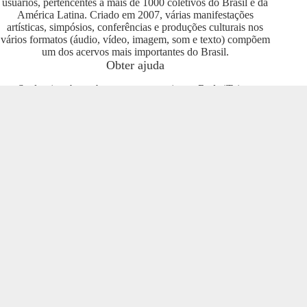
usuários, pertencentes a mais de 1000 coletivos do Brasil e da
América Latina. Criado em 2007, várias manifestações
artísticas, simpósios, conferências e produções culturais nos
vários formatos (áudio, vídeo, imagem, som e texto) compõem
um dos acervos mais importantes do Brasil.
Obter ajuda
Se deseja saber sobre como se engajar na Rede iTeia e
compartilhar seus conteúdos no portal, entre em contato com o
pessoal da Rede Nacional das Produtoras Culturais
Colaborativas, que tem diversas usuárias e pode oferecer
esclarecimentos sobre os usos possíveis. Entre no grupo do
Telegram e se envolva com o projeto
https://t.me/colaborativas
.
Participe
Para participar recomendamos a entrada no grupo do
Telegram da Rede Nacional das Produtoras Culturais
Colaborativas
https://t.me/colaborativas
lá você poderá obter
suporte e esclarecimentos sobre o iTeia
Veja também
Saiba mais sobre a Rede de Produtoras Culturais
Colaborativas, uma tecnologia social cujo os pilares são o uso
de softwares livres, a economia popular solidária e a