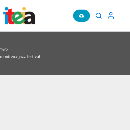
Pular
para
o
conteúdo
TAG
montreux jazz festival