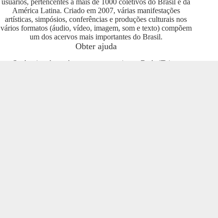
usuários, pertencentes a mais de 1000 coletivos do Brasil e da
América Latina. Criado em 2007, várias manifestações
artísticas, simpósios, conferências e produções culturais nos
vários formatos (áudio, vídeo, imagem, som e texto) compõem
um dos acervos mais importantes do Brasil.
Obter ajuda
Se deseja saber sobre como se engajar na Rede iTeia e
compartilhar seus conteúdos no portal, entre em contato com o
pessoal da Rede Nacional das Produtoras Culturais
Colaborativas, que tem diversas usuárias e pode oferecer
esclarecimentos sobre os usos possíveis. Entre no grupo do
Telegram e se envolva com o projeto
https://t.me/colaborativas
.
Participe
Para participar recomendamos a entrada no grupo do
Telegram da Rede Nacional das Produtoras Culturais
Colaborativas
https://t.me/colaborativas
lá você poderá obter
suporte e esclarecimentos sobre o iTeia
Veja também
Saiba mais sobre a Rede de Produtoras Culturais
Colaborativas, uma tecnologia social cujo os pilares são o uso
de softwares livres, a economia popular solidária e a