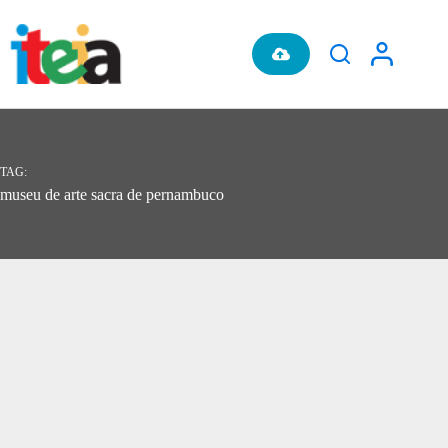
Pular
para
o
conteúdo
TAG
museu de arte sacra de pernambuco